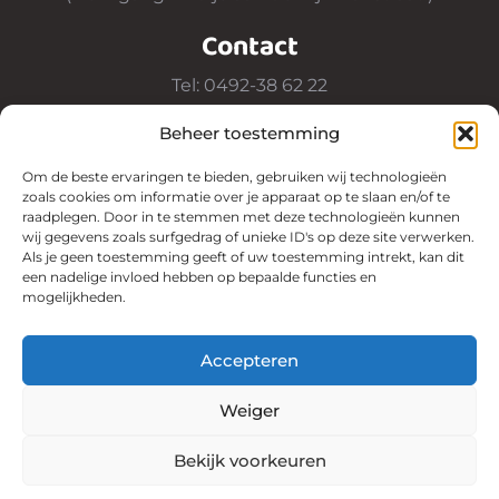
Contact
Tel: 0492-38 62 22
Email: info@toktokkiekinderopvang.nl
Beheer toestemming
Om de beste ervaringen te bieden, gebruiken wij technologieën
Volg Ons
zoals cookies om informatie over je apparaat op te slaan en/of te
raadplegen. Door in te stemmen met deze technologieën kunnen
wij gegevens zoals surfgedrag of unieke ID's op deze site verwerken.
Als je geen toestemming geeft of uw toestemming intrekt, kan dit
een nadelige invloed hebben op bepaalde functies en
mogelijkheden.
Ouderportaal
Accepteren
Weiger
Bekijk voorkeuren
Copyright © 2023 Tok Tokkie Kinderopvang - Alle rechten
voorbehouden