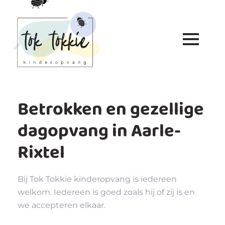
Betrokken en gezellige
dagopvang in Aarle-
Rixtel
Bij Tok Tokkie kinderopvang is iedereen
welkom. Iedereen is goed zoals hij of zij is en
we accepteren elkaar.